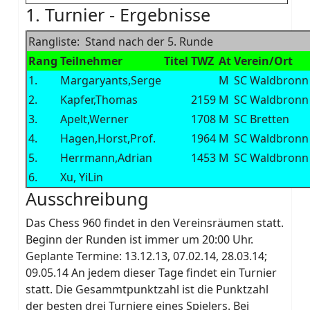
1. Turnier - Ergebnisse
Rangliste: Stand nach der 5. Runde
Rang
Teilnehmer
Titel
TWZ
At
Verein/Ort
1.
Margaryants,Serge
M
SC Waldbronn
2.
Kapfer,Thomas
2159
M
SC Waldbronn
3.
Apelt,Werner
1708
M
SC Bretten
4.
Hagen,Horst,Prof.
1964
M
SC Waldbronn
5.
Herrmann,Adrian
1453
M
SC Waldbronn
6.
Xu, YiLin
Ausschreibung
Das Chess 960 findet in den Vereinsräumen statt.
Beginn der Runden ist immer um 20:00 Uhr.
Geplante Termine: 13.12.13, 07.02.14, 28.03.14;
09.05.14 An jedem dieser Tage findet ein Turnier
statt. Die Gesammtpunktzahl ist die Punktzahl
der besten drei Turniere eines Spielers. Bei