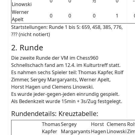
0
0
½
0
-
Linowski
Werner
0
0
0
1
Apelt
Startstellungen: Runde 1 bis 5: 659, 458, 385, 776,
??? (nicht notiert)
2. Runde
Die zweite Runde der VM im Chess960
Schnellschach fand am 12.4. im Kulturtreff statt.
Es nahmen sechs Spieler teil: Thomas Kapfer, Rolf
Zimmer, Sergey Margaryants, Werner Apelt,
Horst Hagen und Clemens Linowski.
Es wurde jeder-gegen-jeden einrundig gespielt.
Als Bedenkzeit wurde 15min + 3s/Zug festgelegt.
Rundendetails: Kreuztabelle:
Thomas
Sergey
Horst
Clemens
Rol
Kapfer
Margaryants
Hagen
Linowski
Zi