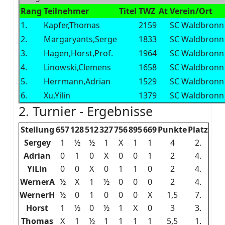
Rang
Teilnehmer
Titel
TWZ
At
Verein/Ort
1.
Kapfer,Thomas
2159
SC Waldbronn
2.
Margaryants,Serge
1833
SC Waldbronn
3.
Hagen,Horst,Prof.
1964
SC Waldbronn
4.
Linowski,Clemens
1658
SC Waldbronn
5.
Herrmann,Adrian
1529
SC Waldbronn
6.
Xu,Yilin
1379
SC Waldbronn
2. Turnier - Ergebnisse
Stellung
657
128
512
327
756
895
669
Punkte
Platz
Sergey
1
½
½
1
X
1
1
4
2.
Adrian
0
1
0
X
0
0
1
2
4.
YiLin
0
0
X
0
1
1
0
2
4.
WernerA
½
X
1
½
0
0
0
2
4.
WernerH
½
0
1
0
0
0
X
1,5
7.
Horst
1
½
0
½
1
X
0
3
3.
Thomas
X
1
½
1
1
1
1
5,5
1.