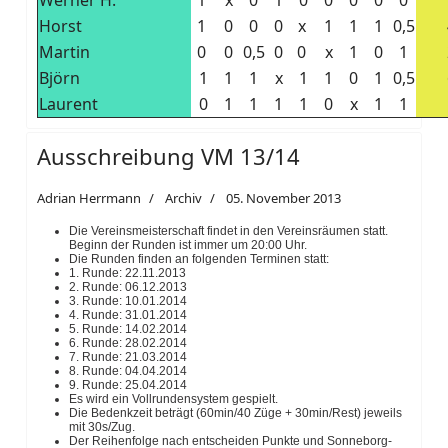
Werner H.
1
x
0
1
0
0
0
0
0
Horst
1
0
0
0
x
1
1
1
0,5
Martin
0
0
0,5
0
0
x
1
0
1
Björn
1
1
1
x
1
1
0
1
0,5
Laurent
0
1
1
1
1
0
x
1
1
Ausschreibung VM 13/14
Adrian Herrmann
Archiv
05. November 2013
Die Vereinsmeisterschaft findet in den Vereinsräumen statt.
Beginn der Runden ist immer um 20:00 Uhr.
Die Runden finden an folgenden Terminen statt:
1. Runde: 22.11.2013
2. Runde: 06.12.2013
3. Runde: 10.01.2014
4. Runde: 31.01.2014
5. Runde: 14.02.2014
6. Runde: 28.02.2014
7. Runde: 21.03.2014
8. Runde: 04.04.2014
9. Runde: 25.04.2014
Es wird ein Vollrundensystem gespielt.
Die Bedenkzeit beträgt (60min/40 Züge + 30min/Rest) jeweils
mit 30s/Zug.
Der Reihenfolge nach entscheiden Punkte und Sonneborg-