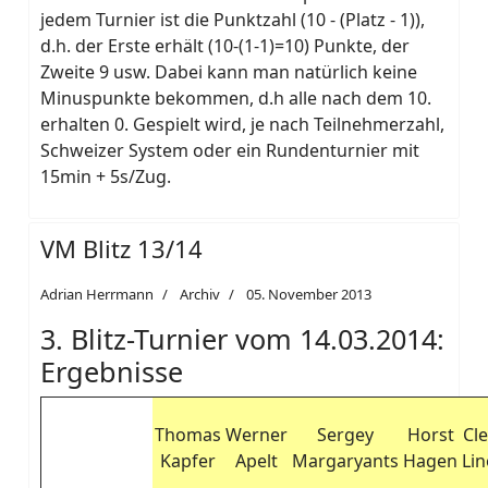
jedem Turnier ist die Punktzahl (10 - (Platz - 1)),
d.h. der Erste erhält (10-(1-1)=10) Punkte, der
Zweite 9 usw. Dabei kann man natürlich keine
Minuspunkte bekommen, d.h alle nach dem 10.
erhalten 0. Gespielt wird, je nach Teilnehmerzahl,
Schweizer System oder ein Rundenturnier mit
15min + 5s/Zug.
VM Blitz 13/14
Adrian Herrmann
Archiv
05. November 2013
3. Blitz-Turnier vom 14.03.2014:
Ergebnisse
Thomas
Werner
Sergey
Horst
Cl
Kapfer
Apelt
Margaryants
Hagen
Li