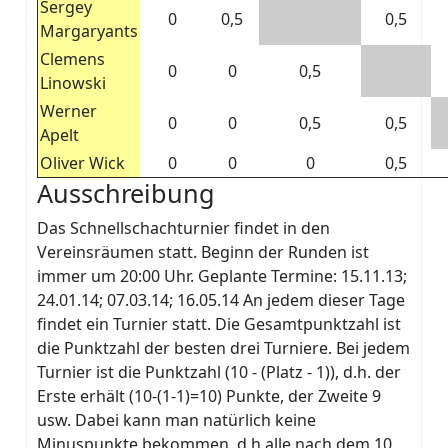
Sergey
0
0,5
0,5
Margaryants
Clemens
0
0
0,5
Linowski
Werner
0
0
0,5
0,5
Apelt
Oliver Wick
0
0
0
0,5
Ausschreibung
Das Schnellschachturnier findet in den
Vereinsräumen statt. Beginn der Runden ist
immer um 20:00 Uhr. Geplante Termine: 15.11.13;
24.01.14; 07.03.14; 16.05.14 An jedem dieser Tage
findet ein Turnier statt. Die Gesamtpunktzahl ist
die Punktzahl der besten drei Turniere. Bei jedem
Turnier ist die Punktzahl (10 - (Platz - 1)), d.h. der
Erste erhält (10-(1-1)=10) Punkte, der Zweite 9
usw. Dabei kann man natürlich keine
Minuspunkte bekommen, d.h alle nach dem 10.