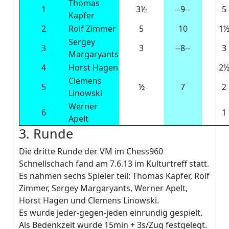
Thomas
1
3½
--9--
5
Kapfer
2
Rolf Zimmer
5
10
1
Sergey
3
3
--8--
3
Margaryants
4
Horst Hagen
2
Clemens
5
½
7
2
Linowski
Werner
6
1
Apelt
3. Runde
Die dritte Runde der VM im Chess960
Schnellschach fand am 7.6.13 im Kulturtreff statt.
Es nahmen sechs Spieler teil: Thomas Kapfer, Rolf
Zimmer, Sergey Margaryants, Werner Apelt,
Horst Hagen und Clemens Linowski.
Es wurde jeder-gegen-jeden einrundig gespielt.
Als Bedenkzeit wurde 15min + 3s/Zug festgelegt.