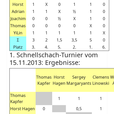
Horst
1
X
0
1
1
0
Adrian
1
1
X
½
1
0
Joachim
0
0
½
X
1
0
Thomas
0
0
0
0
X
0
YiLin
1
1
1
1
1
X
Σ
3
2
1,5
3,5
5
0
Platz
3.
4.
5.
2.
1.
6.
1. Schnellschach-Turnier vom
15.11.2013: Ergebnisse:
Thomas
Horst
Sergey
Clemens
W
Kapfer
Hagen
Margaryants
Linowski
Thomas
1
1
1
Kapfer
Horst Hagen
0
0,5
1