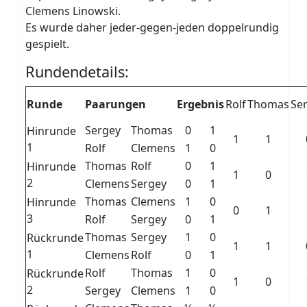
Clemens Linowski.
Es wurde daher jeder-gegen-jeden doppelrundig
gespielt.
Rundendetails:
Runde
Paarungen
Ergebnis
Rolf
Thomas
Se
Sergey
Thomas
0
1
Hinrunde
1
1
1
Rolf
Clemens
1
0
Thomas
Rolf
0
1
Hinrunde
1
0
2
Clemens
Sergey
0
1
Thomas
Clemens
1
0
Hinrunde
0
1
3
Rolf
Sergey
0
1
Thomas
Sergey
1
0
Rückrunde
1
1
1
Clemens
Rolf
0
1
Rolf
Thomas
1
0
Rückrunde
1
0
2
Sergey
Clemens
1
0