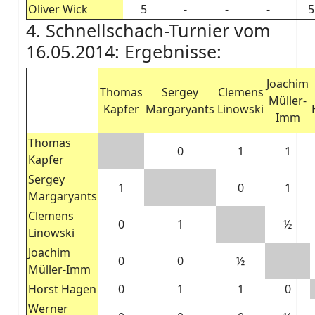
Oliver Wick
5
-
-
-
5
4. Schnellschach-Turnier vom
16.05.2014: Ergebnisse:
Joachim
Thomas
Sergey
Clemens
Müller-
Kapfer
Margaryants
Linowski
Imm
Thomas
0
1
1
Kapfer
Sergey
1
0
1
Margaryants
Clemens
0
1
½
Linowski
Joachim
0
0
½
Müller-Imm
Horst Hagen
0
1
1
0
Werner