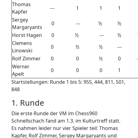
Thomas
---
1
1
1
Kapfer
Sergey
0
---
½
½
Margaryants
Horst Hagen
0
½
---
½
Clemens
0
½
½
---
Linowski
Rolf Zimmer
0
0
½
0
Werner
0
0
0
1
Apelt
Startstellungen: Runde 1 bis 5: 955, 444, 811, 501,
848
1. Runde
Die erste Runde der VM im Chess960
Schnellschach fand am 1.3. im Kulturtreff statt.
Es nahmen leider nur vier Spieler teil: Thomas
Kapfer, Rolf Zimmer, Sergey Margaryants und