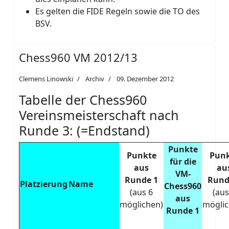
Es gelten die FIDE Regeln sowie die TO des
BSV.
Chess960 VM 2012/13
Clemens Linowski
Archiv
09. Dezember 2012
Tabelle der Chess960
Vereinsmeisterschaft nach
Runde 3: (=Endstand)
Punkte
Punkte
Pun
für die
aus
au
VM-
Runde 1
Rund
Platzierung
Name
Chess960
(aus 6
(aus
aus
möglichen)
möglic
Runde 1