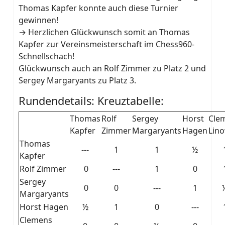
Thomas Kapfer konnte auch diese Turnier
gewinnen!
→ Herzlichen Glückwunsch somit an Thomas
Kapfer zur Vereinsmeisterschaft im Chess960-
Schnellschach!
Glückwunsch auch an Rolf Zimmer zu Platz 2 und
Sergey Margaryants zu Platz 3.
Rundendetails: Kreuztabelle:
Thomas
Rolf
Sergey
Horst
Cle
Kapfer
Zimmer
Margaryants
Hagen
Lin
Thomas
---
1
1
½
Kapfer
Rolf Zimmer
0
---
1
0
Sergey
0
0
---
1
Margaryants
Horst Hagen
½
1
0
---
Clemens