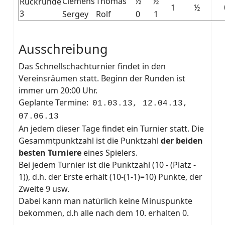
Clemens
Thomas
½
½
Rückrunde
1
½
3
Sergey
Rolf
0
1
Ausschreibung
Das Schnellschachturnier findet in den
Vereinsräumen statt. Beginn der Runden ist
immer um 20:00 Uhr.
Geplante Termine:
01.03.13, 12.04.13,
07.06.13
An jedem dieser Tage findet ein Turnier statt. Die
Gesammtpunktzahl ist die Punktzahl
der beiden
besten Turniere
eines Spielers.
Bei jedem Turnier ist die Punktzahl (10 - (Platz -
1)), d.h. der Erste erhält (10-(1-1)=10) Punkte, der
Zweite 9 usw.
Dabei kann man natürlich keine Minuspunkte
bekommen, d.h alle nach dem 10. erhalten 0.