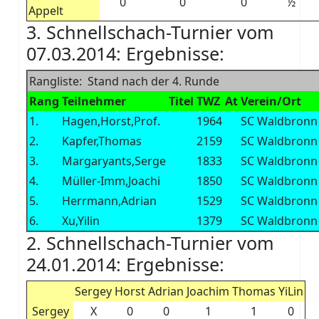
0
0
0
½
Appelt
3. Schnellschach-Turnier vom
07.03.2014: Ergebnisse:
Rangliste: Stand nach der 4. Runde
Rang
Teilnehmer
Titel
TWZ
At
Verein/Ort
1.
Hagen,Horst,Prof.
1964
SC Waldbronn
2.
Kapfer,Thomas
2159
SC Waldbronn
3.
Margaryants,Serge
1833
SC Waldbronn
4.
Müller-Imm,Joachi
1850
SC Waldbronn
5.
Herrmann,Adrian
1529
SC Waldbronn
6.
Xu,Yilin
1379
SC Waldbronn
2. Schnellschach-Turnier vom
24.01.2014: Ergebnisse:
Sergey
Horst
Adrian
Joachim
Thomas
YiLin
Sergey
X
0
0
1
1
0