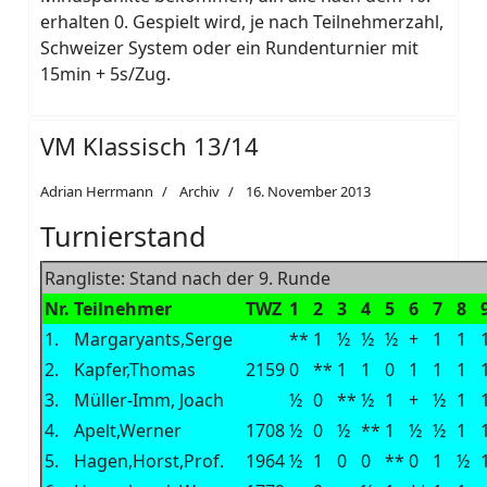
erhalten 0. Gespielt wird, je nach Teilnehmerzahl,
Schweizer System oder ein Rundenturnier mit
15min + 5s/Zug.
VM Klassisch 13/14
Adrian Herrmann
Archiv
16. November 2013
Turnierstand
Rangliste: Stand nach der 9. Runde
Nr.
Teilnehmer
TWZ
1
2
3
4
5
6
7
8
1.
Margaryants,Serge
**
1
½
½
½
+
1
1
2.
Kapfer,Thomas
2159
0
**
1
1
0
1
1
1
3.
Müller-Imm, Joach
½
0
**
½
1
+
½
1
4.
Apelt,Werner
1708
½
0
½
**
1
½
½
1
5.
Hagen,Horst,Prof.
1964
½
1
0
0
**
0
1
½