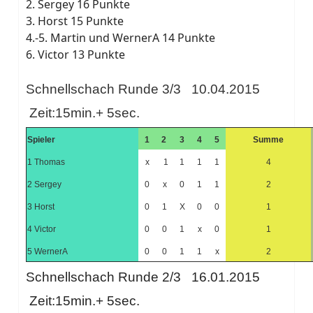
2. Sergey 16 Punkte
3. Horst 15 Punkte
4.-5. Martin und WernerA 14 Punkte
6. Victor 13 Punkte
Schnellschach Runde 3/3 10.04.2015
Zeit:15min.+ 5sec.
Spieler
1
2
3
4
5
Summe
1 Thomas
x
1
1
1
1
4
2 Sergey
0
x
0
1
1
2
3 Horst
0
1
X
0
0
1
4 Victor
0
0
1
x
0
1
5 WernerA
0
0
1
1
x
2
Schnellschach Runde 2/3 16.01.2015
Zeit:15min.+ 5sec.