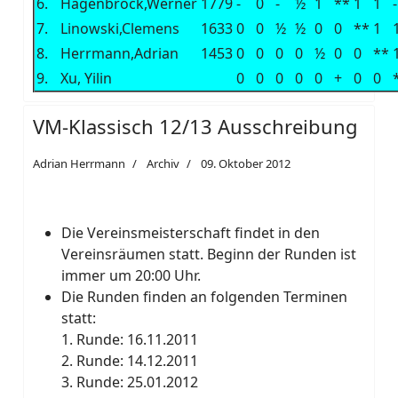
6.
Hagenbrock,Werner
1779
-
0
-
½
1
**
1
1
-
7.
Linowski,Clemens
1633
0
0
½
½
0
0
**
1
8.
Herrmann,Adrian
1453
0
0
0
0
½
0
0
**
9.
Xu, Yilin
0
0
0
0
0
+
0
0
VM-Klassisch 12/13 Ausschreibung
Adrian Herrmann
Archiv
09. Oktober 2012
Die Vereinsmeisterschaft findet in den
Vereinsräumen statt. Beginn der Runden ist
immer um 20:00 Uhr.
Die Runden finden an folgenden Terminen
statt:
1. Runde: 16.11.2011
2. Runde: 14.12.2011
3. Runde: 25.01.2012